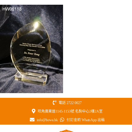
Skip
to
content
電話 2722 0027
旺角廣東道1145-1153號 名駒中心2樓2A室
info@howa.hk
付訂金前 WhatsApp 出稿