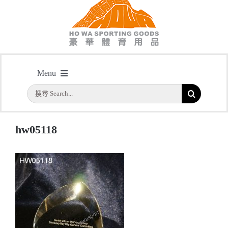
hw05118
Menu
主頁
/
型號: HW05118 樹葉形水晶獎座 現貨三個尺寸 適合各種場合使用
/
hw05118
搜
首頁
索
結
公司簡介
hw05118
果：
一天快取
實用系列
水晶獎座