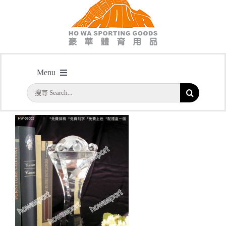
主頁
/
型號: HW06002 高爾夫球水晶配黑水晶底座
Menu
搜
首頁
索
結
公司簡介
果：
一天快取
實用系列
水晶獎座