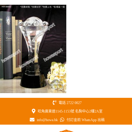
Skip
to
content
電話 2722 0027
旺角廣東道1145-1153號 名駒中心2樓2A室
info@howa.hk
付訂金前 WhatsApp 出稿