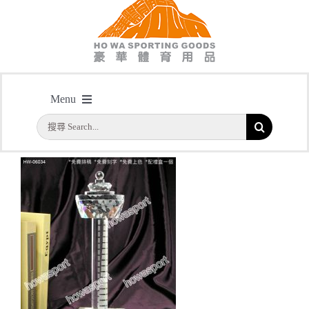
主頁
/
型號: HW06034 全透明觀景檯水晶
Menu
搜
首頁
索
結
公司簡介
果：
一天快取
實用系列
水晶獎座