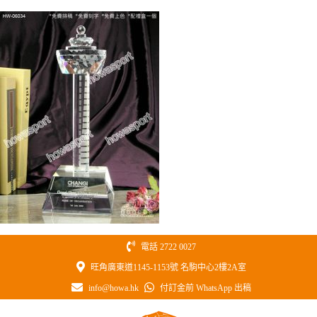
Skip
to
content
電話 2722 0027
旺角廣東道1145-1153號 名駒中心2樓2A室
info@howa.hk
付訂金前 WhatsApp 出稿