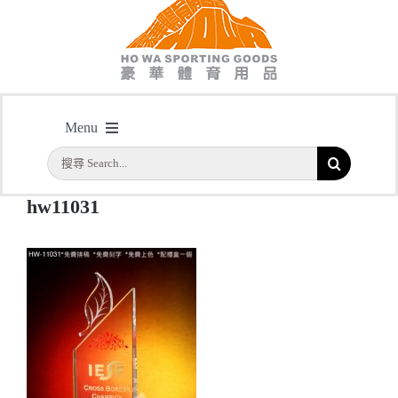
hw11031
Menu
主頁
/
型號: HW11031 金屬星星水晶配琥珀色水晶底座
/
hw11031
搜
首頁
索
hw11031
結
公司簡介
果：
一天快取
實用系列
水晶獎座