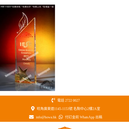
Skip
to
content
電話 2722 0027
旺角廣東道1145-1153號 名駒中心2樓2A室
info@howa.hk
付訂金前 WhatsApp 出稿