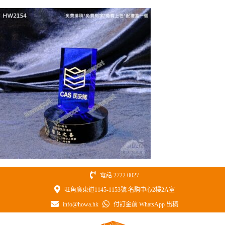
Skip
to
content
電話 2722 0027
旺角廣東道1145-1153號 名駒中心2樓2A室
info@howa.hk
付訂金前 WhatsApp 出稿