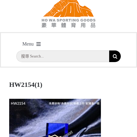
HW2154(1)
Menu
主頁
/
型號: HW2154 民安隊 高級小隊長 水晶獎座 民安隊同事昇職或退休之用
/
搜
首頁
HW2154(1)
索
結
公司簡介
果：
HW2154(1)
一天快取
實用系列
水晶獎座