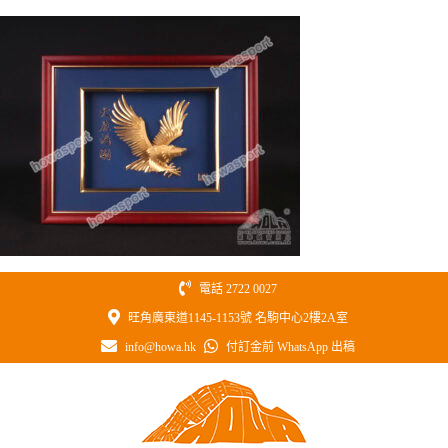
Skip
to
content
電話 2722 0027
旺角廣東道1145-1153號 名駒中心2樓2A室
info@howa.hk
付訂金前 WhatsApp 出稿