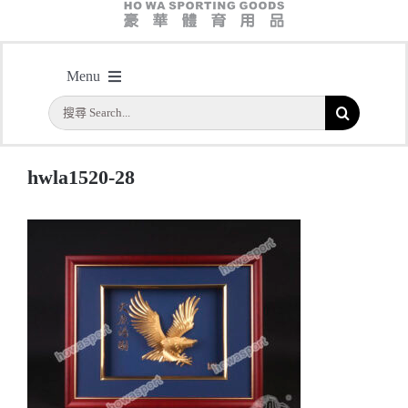
hwla1520-28
Menu
主頁
/
型號：HWLA1520-28 立體24K金箔畫 “大展鴻圖” 掛畫
/
hwla1520-28
搜
首頁
索
結
公司簡介
hwla1520-28
果：
一天快取
實用系列
水晶獎座
金箔畫