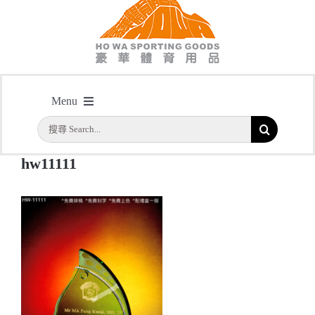
hw11111
Menu
主頁
/
型號: HW11111 樹葉形紀念水晶獎座
/
hw11111
搜
首頁
索
hw11111
結
公司簡介
果：
一天快取
實用系列
水晶獎座