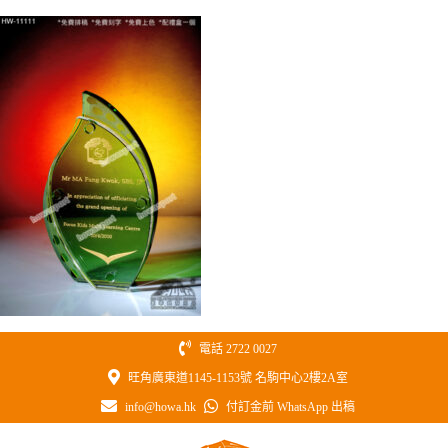
Skip
to
content
電話 2722 0027
旺角廣東道1145-1153號 名駒中心2樓2A室
info@howa.hk
付訂金前 WhatsApp 出稿