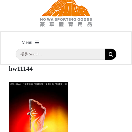
hw11144
Menu
主頁
/
型號: HW11144 人形全透明紀念水晶
/
hw11144
搜
首頁
索
hw11144
結
公司簡介
果：
一天快取
實用系列
水晶獎座