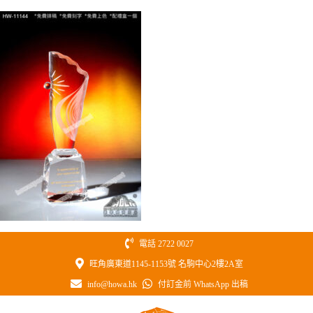
Skip
to
content
電話 2722 0027
旺角廣東道1145-1153號 名駒中心2樓2A室
info@howa.hk
付訂金前 WhatsApp 出稿