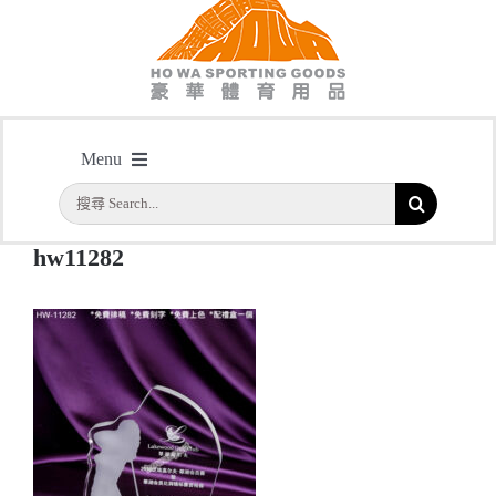
hw11282
Menu
主頁
/
型號: HW11282 高爾夫球水晶獎座
/
hw11282
搜
首頁
索
hw11282
結
公司簡介
果：
一天快取
實用系列
水晶獎座