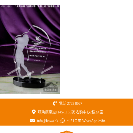
Skip
to
content
電話 2722 0027
旺角廣東道1145-1153號 名駒中心2樓2A室
info@howa.hk
付訂金前 WhatsApp 出稿