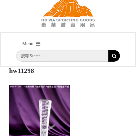
hw11298
Menu
主頁
/
型號: HW11298 白琉璃獎座
/
hw11298
搜
首頁
索
hw11298
結
公司簡介
果：
一天快取
實用系列
水晶獎座