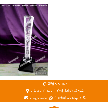
Skip
to
content
電話 2722 0027
旺角廣東道1145-1153號 名駒中心2樓2A室
info@howa.hk
付訂金前 WhatsApp 出稿