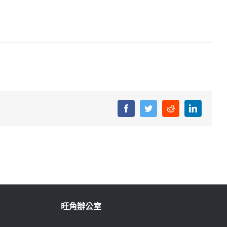
Facebook
Twitter
Reddit
LinkedIn
旺角辦公室