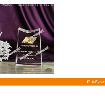
Skip
to
content
電話 2722 