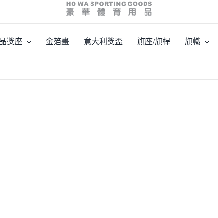
hw03049
晶獎座
金箔畫
意大利獎盃
旗座/旗桿
旗幟
主頁
/
型號: HW03049 不規則水紋外形高級水晶座
/
hw03049