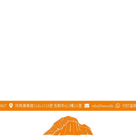
0027
旺角廣東道1145-1153號 名駒中心2樓2A室
info@howa.hk
付訂金前 