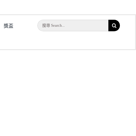
搜
獎盃
索
結
果：