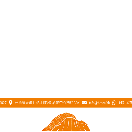
0027
旺角廣東道1145-1153號 名駒中心2樓2A室
info@howa.hk
付訂金前 