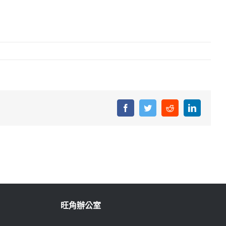
Facebook
Twitter
Reddit
LinkedIn
旺角辦公室