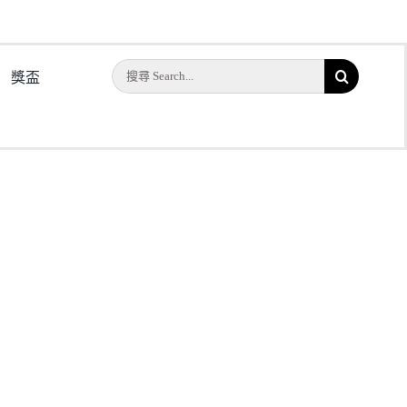
搜
獎盃
索
結
果：