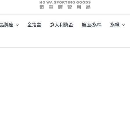
hw03084a
晶獎座
金箔畫
意大利獎盃
旗座/旗桿
旗幟
主頁
/
型號: HW03084 星形水晶獎座
/
hw03084a