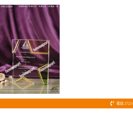
Skip
to
content
電話 2722 