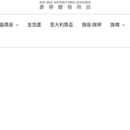
hw03121b
晶獎座
金箔畫
意大利獎盃
旗座/旗桿
旗幟
主頁
/
型號: HW03121 鵝蛋形水晶座
/
hw03121b