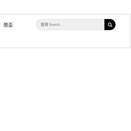
搜
獎盃
索
結
果：