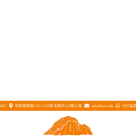
0027
旺角廣東道1145-1153號 名駒中心2樓2A室
info@howa.hk
付訂金前 