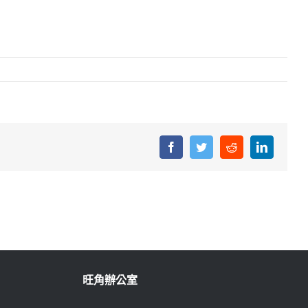
Facebook
Twitter
Reddit
LinkedIn
旺角辦公室