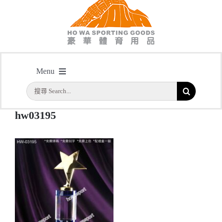
hw03195
Menu
主頁
/
型號: HW03195 六角柱星形水晶獎座
/
hw03195
搜
首頁
索
hw03195
結
公司簡介
果：
一天快取
實用系列
水晶獎座