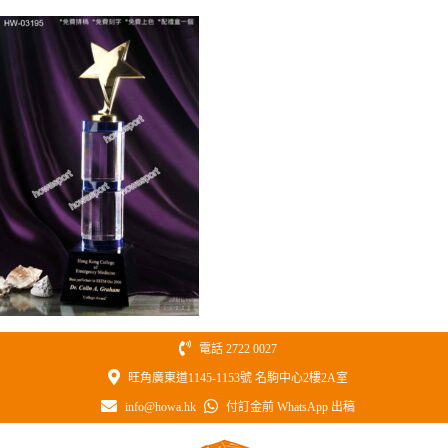
Skip
to
content
電話 2722 0027
旺角廣東道1145-1153號 名駒中心2樓2A室
info@howa.hk
付訂金前 WhatsApp 出稿