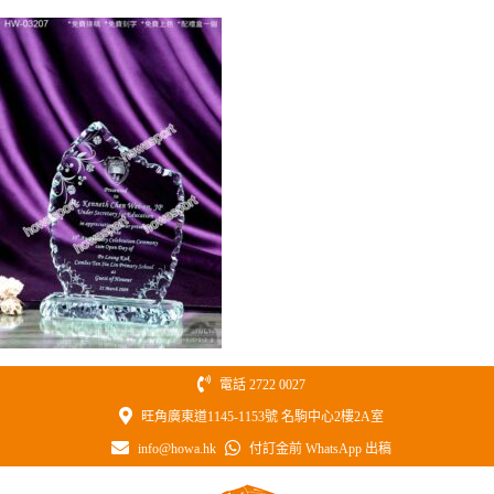
Skip
to
content
電話 2722 0027
旺角廣東道1145-1153號 名駒中心2樓2A室
info@howa.hk
付訂金前 WhatsApp 出稿