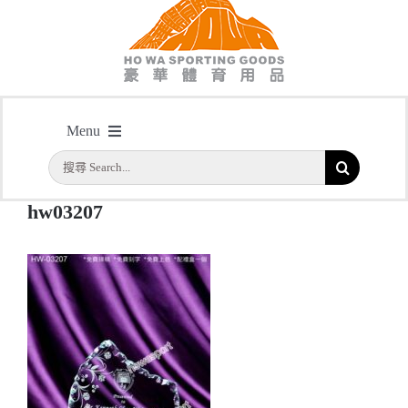
hw03207
Menu
主頁
/
型號: HW03207 外形獨特的水晶獎座
/
hw03207
搜
首頁
索
hw03207
結
公司簡介
果：
一天快取
實用系列
水晶獎座