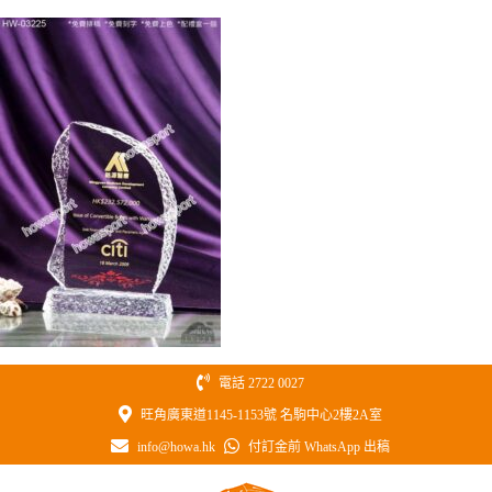
Skip
to
content
電話 2722 0027
旺角廣東道1145-1153號 名駒中心2樓2A室
info@howa.hk
付訂金前 WhatsApp 出稿