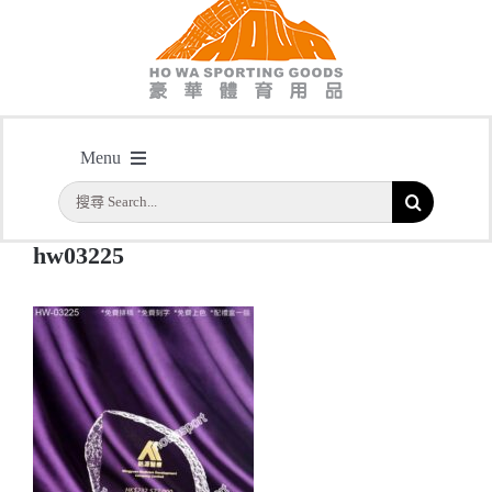
hw03225
Menu
主頁
/
型號: HW03225 外形獨特的水晶獎座
/
hw03225
搜
首頁
索
hw03225
結
公司簡介
果：
一天快取
實用系列
水晶獎座