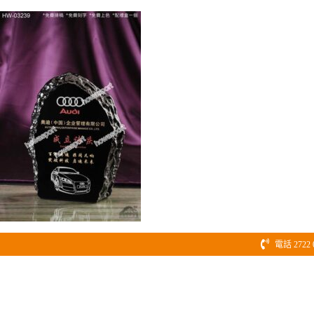
Skip
to
content
電話 2722 