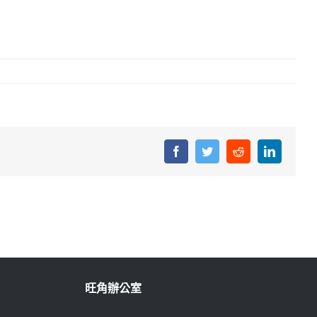
Facebook
Twitter
Reddit
LinkedIn
旺角辦公室