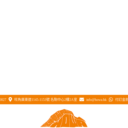
0027
旺角廣東道1145-1153號 名駒中心2樓2A室
info@howa.hk
付訂金前 