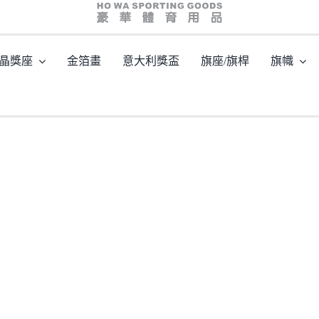
hw03239
晶獎座
金箔畫
意大利獎盃
旗座/旗桿
旗幟
主頁
/
型號: HW03239 外形獨特的水晶獎牌
/
hw03239