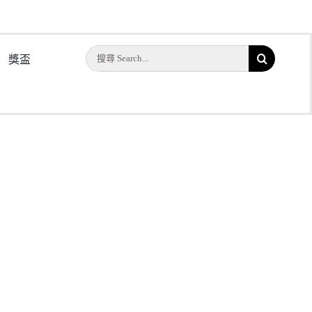
搜
獎盃
索
結
果：