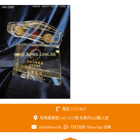
Skip
to
content
電話 2722 0027
旺角廣東道1145-1153號 名駒中心2樓2A室
info@howa.hk
付訂金前 WhatsApp 出稿