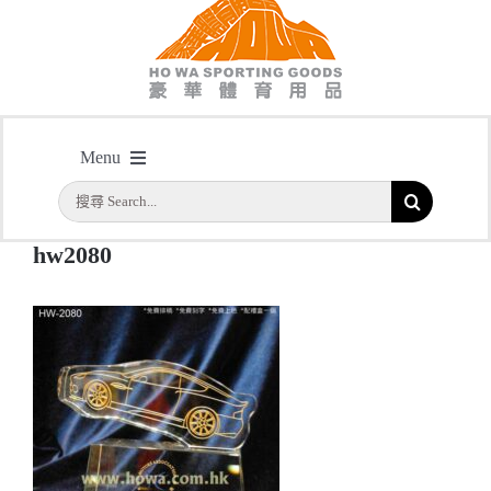
hw2080
Menu
主頁
/
型號: HW2080 全透明汽車形水晶座
/
hw2080
搜
首頁
索
hw2080
結
公司簡介
果：
一天快取
實用系列
水晶獎座