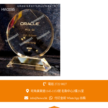
Skip
to
content
電話 2722 0027
旺角廣東道1145-1153號 名駒中心2樓2A室
info@howa.hk
付訂金前 WhatsApp 出稿