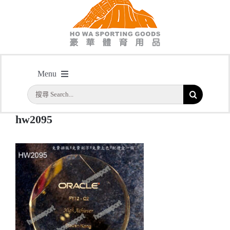
hw2095
Menu
主頁
/
型號: HW2095 圓形水晶紀念座
/
hw2095
搜
首頁
索
hw2095
結
公司簡介
果：
一天快取
實用系列
水晶獎座