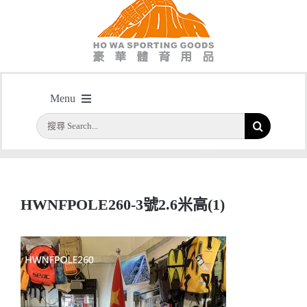
HWNFPOLE260-3號2.6米高(1)
Menu
主頁
/
型號：HWNFPOLE260 室內可移動式旗座 自由伸縮 1.7米 – 2.6米 Indoor
搜
首頁
Moveable Flag Pole
索
/
HWNFPOLE260-3號2.6米高(1)
結
公司簡介
果：
HWNFPOLE260-3號2.6米高(1)
一天快取
實用系列
水晶獎座