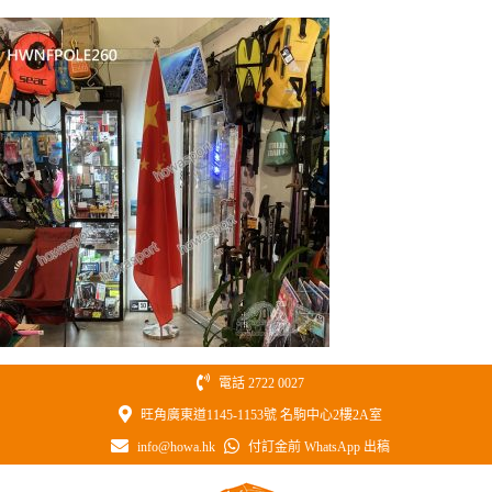
Skip
to
content
電話 2722 0027
旺角廣東道1145-1153號 名駒中心2樓2A室
info@howa.hk
付訂金前 WhatsApp 出稿