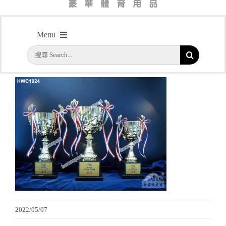
主頁
/
型號：HWC1024 高級金屬獎盃 合用於各大小賽事
Menu
搜
首頁
索
結
公司簡介
果：
一天快取
實用系列
水晶獎座
金箔畫
2022/05/07