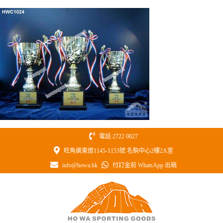
Skip
to
content
電話 2722 0027
旺角廣東道1145-1153號 名駒中心2樓2A室
info@howa.hk
付訂金前 WhatsApp 出稿