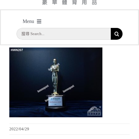
主頁
/
型號：HWN207 人形金屬獎座
Menu
搜
首頁
索
結
公司簡介
果：
一天快取
實用系列
水晶獎座
金箔畫
2022/04/29