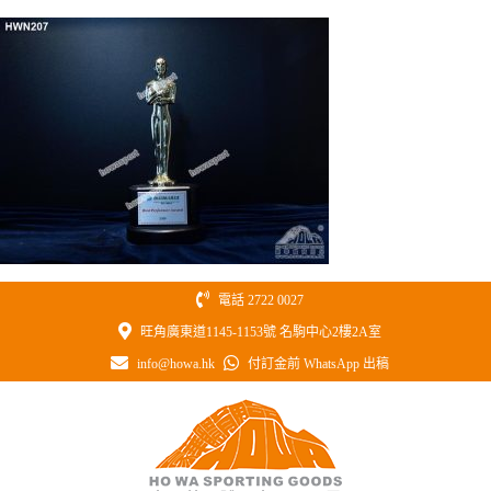
Skip
to
content
電話 2722 0027
旺角廣東道1145-1153號 名駒中心2樓2A室
info@howa.hk
付訂金前 WhatsApp 出稿