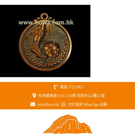
Skip
to
content
電話 2722 0027
旺角廣東道1145-1153號 名駒中心2樓2A室
info@howa.hk
付訂金前 WhatsApp 出稿