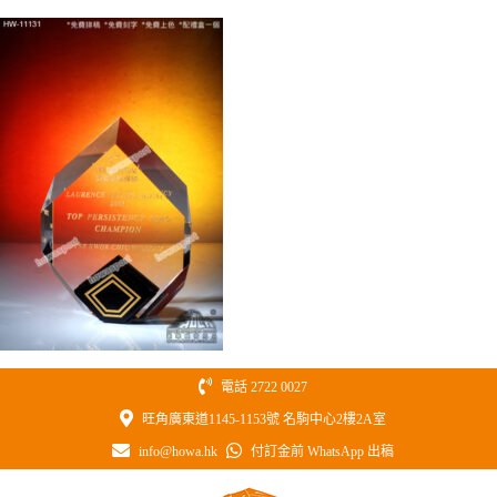
Skip
to
content
電話 2722 0027
旺角廣東道1145-1153號 名駒中心2樓2A室
info@howa.hk
付訂金前 WhatsApp 出稿