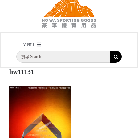
hw11131
Menu
主頁
/
型號: HW11131 尖形全透明紀念水晶連黑水晶底座
/
hw11131
搜
首頁
索
hw11131
結
公司簡介
果：
一天快取
實用系列
水晶獎座